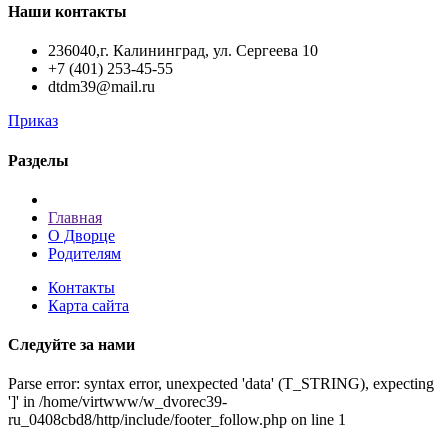
Наши контакты
236040,г. Калининград, ул. Сергеева 10
+7 (401) 253-45-55
dtdm39@mail.ru
Приказ
Разделы
Главная
О Дворце
Родителям
Контакты
Карта сайта
Следуйте за нами
Parse error: syntax error, unexpected 'data' (T_STRING), expecting
']' in /home/virtwww/w_dvorec39-
ru_0408cbd8/http/include/footer_follow.php on line 1